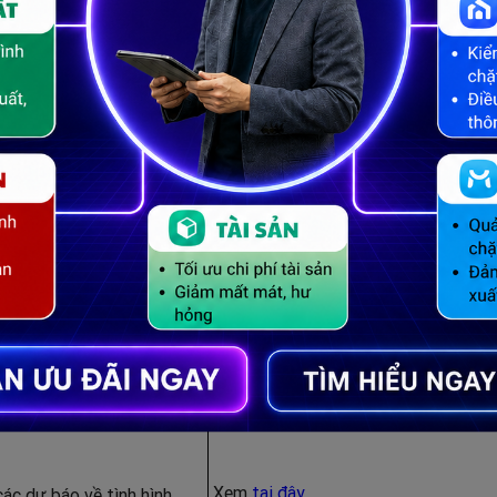
Xem
tại đây
iúp NVKD nhanh chóng nắm
hào hàng.
 của khách hàng
 bỏ và ngày mua hàng tiếp
Xem
tại đây
.
h hàng vào thời điểm phù
.
Xem
tại đây
n, phong phú gửi tới
Xem
tại đây
các dự báo về tình hình