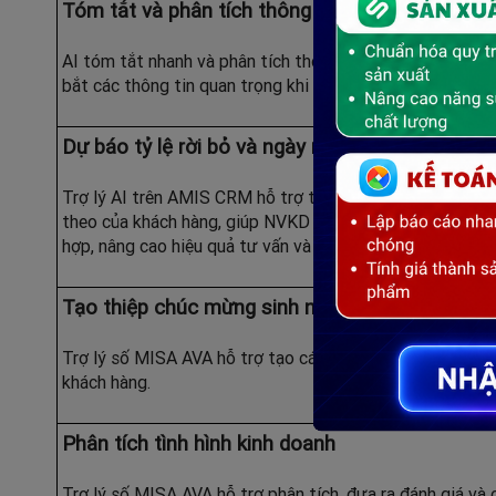
Tóm tắt và phân tích thông tin khách hàng
AI tóm tắt nhanh và phân tích thông tin khách hàng, g
bắt các thông tin quan trọng khi tiếp nhận khách hàng, c
Dự báo tỷ lệ rời bỏ và ngày mua hàng tiếp theo
Trợ lý AI trên AMIS CRM hỗ trợ tự động dự báo tỷ lệ rời
theo của khách hàng, giúp NVKD chủ động tiếp cận khác
hợp, nâng cao hiệu quả tư vấn và tăng khả năng chốt đơn
Tạo thiệp chúc mừng sinh nhật
Trợ lý số MISA AVA hỗ trợ tạo các mẫu thiệp đẹp, hấp dẫ
khách hàng.
Phân tích tình hình kinh doanh
Trợ lý số MISA AVA hỗ trợ phân tích, đưa ra đánh giá và 