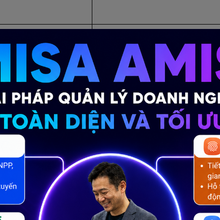
Xem
tại đây
ược hình ảnh sản phẩm rõ
a một cách hiệu quả hơn.
 hiệu
Xem
tại đây
g giúp NVKD tiết kiệm thời
ng.
c cần làm hàng ngày
Xem
tại đây
tin cần thiết và gợi ý tính