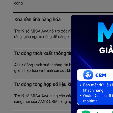
công.
Xóa nền ảnh hàng hóa
Trợ lý số MISA AVA hỗ trợ xóa nền ảnh hàng hóa để có đ
ràng, giúp người dùng dễ dàng xem và nhận diện hàng hó
Tự động trích xuất thông tin khách hàng từ biển
AI tự động trích xuất thông tin bảng hiệu của khách hàn
gian nhập liệu và tránh sai sót khi lưu thông tin khách hà
Tự động tổng hợp số liệu kinh doanh, công việ
Trợ lý số MISA AVA cung cấp các số liệu tổng hợp, thông 
năng mới của AMIS CRM hàng ngày.