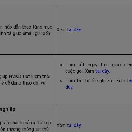
ên, hấp dẫn theo từng mục
Xem
tại đây
hính tả giúp email gửi đến
Tóm tắt ngay trên giao diệ
cuộc gọi. Xem
tại đây
.
 giúp NVKD tiết kiệm thời
Tóm tắt từ file ghi âm. Xem
tạ
 lý dễ dàng theo dõi và
đây
.
nghiệp
g tạo nhanh mẫu in từ tệp
Xem
tại đây
rộn trường thông tin thủ