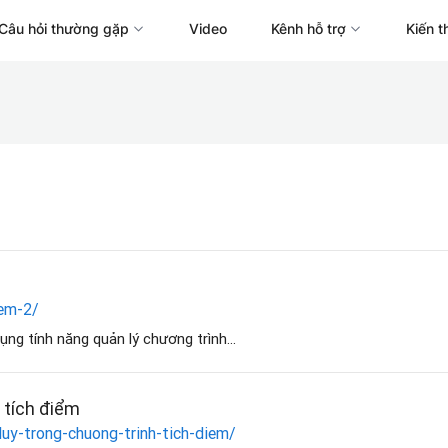
Câu hỏi thường gặp
Video
Kênh hỗ trợ
Kiến t
iem-2/
g tính năng quản lý chương trình...
h tích điểm
luy-trong-chuong-trinh-tich-diem/