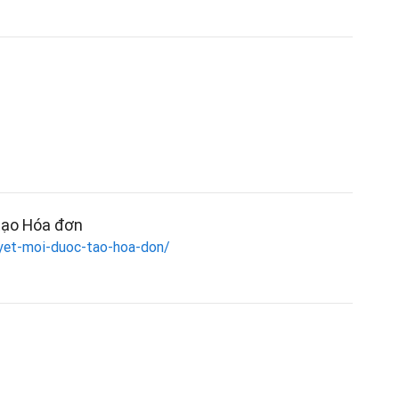
tạo Hóa đơn
uyet-moi-duoc-tao-hoa-don/