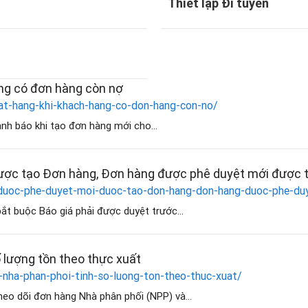
Thiết lập Đi tuyến
ng có đơn hàng còn nợ
at-hang-khi-khach-hang-co-don-hang-con-no/
ảnh báo khi tạo đơn hàng mới cho...
được tạo Đơn hàng, Đơn hàng được phê duyệt mới được 
a-duoc-phe-duyet-moi-duoc-tao-don-hang-don-hang-duoc-phe-d
bắt buộc Báo giá phải được duyệt trước...
 lượng tồn theo thực xuất
-nha-phan-phoi-tinh-so-luong-ton-theo-thuc-xuat/
heo dõi đơn hàng Nhà phân phối (NPP) và...