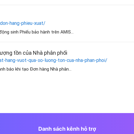
-don-hang-phieu-xuat/
 động sinh Phiếu bảo hành trên AMIS...
lượng tồn của Nhà phân phối
at-hang-vuot-qua-so-luong-ton-cua-nha-phan-phoi/
ảnh báo khi tạo Đơn hàng Nhà phân...
Danh sách kênh hỗ trợ