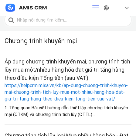
Trang chủ
Chương trình khuyến mại
Tìm
kiếm
cho
Chương trình khuyến mại
Áp dụng chương trình khuyến mại, chương trình tích
lũy mua một/nhiều hàng hóa đạt giá trị tặng hàng
theo điều kiện Tổng tiền (sau VAT)
https://helpcrm.misa.vn/kb/ap-dung-chuong-trinh-khuyen-
mai-chuong-trinh-tich-luy-mua-mot-nhieu-hang-hoa-dat-
gia-tri-tang-hang-theo-dieu-kien-tong-tien-sau-vat/
1. Tổng quan Bài viết hướng dẫn thiết lập chương trình khuyến
mại (CTKM) và chương trình tích lũy (CTTL)...
Chương trình tích lũy loại Mua nhiều hàng hóa - Đạt