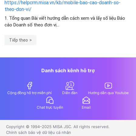
https://helpcrm.misa.vn/kb/mobile-bao-cao-doanh-so-
theo-don-vi/
1. Tổng quan Bài viết hướng dẫn cách xem và lấy số liệu Báo
cáo Doanh số theo đơn vị...
Tiếp theo
Danh sách kênh hỗ trợ
Cộng đồng hỗ trợ miễn phí
Diễn đàn
Hướng dẫn qua Youtube
Chat trực tuyến
Email
Copyright © 1994–2025 MISA JSC. All rights reserved.
Chính sách bảo vệ dữ liệu cá nhân